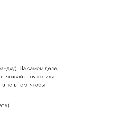
андху). На самом деле,
 втягивайте пупок или
а не в том, чтобы
ете).