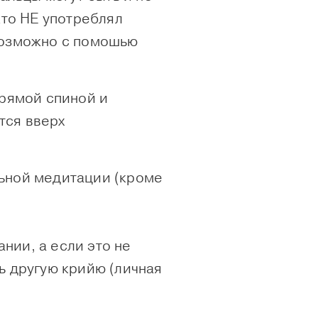
кто НЕ употреблял
 возможно с помошью
прямой спиной и
тся вверх
ьной медитации (кроме
нии, а если это не
ть другую крийю (личная