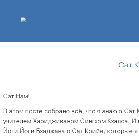
Сат 
Сат Нам!
В этом посте собрано всё, что я знаю о Сат
учителем Харидживаном Сингхом Кхалса. И 
Йоги Йоги Бхаджана о Сат Крийе, которые я