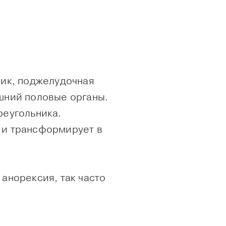
ник, поджелудочная
ешний половые органы.
реугольника.
т и трансформирует в
и
анорексия
, так часто