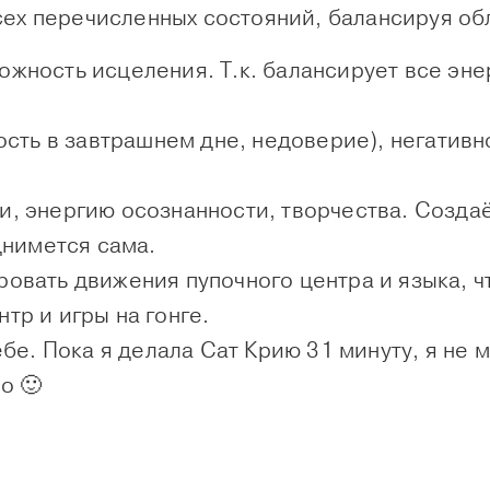
сех перечисленных состояний, балансируя об
ожность исцеления. Т.к. балансирует все эне
ость в завтрашнем дне, недоверие),
негативн
ни
, энергию осознанности, творчества. Созда
днимется сама.
овать движения пупочного центра и языка, ч
нтр
и
игры на гонге
.
ебе. Пока я делала Сат Крию 31 минуту, я не м
о 🙂