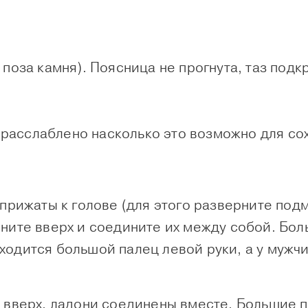
 поза камня).
Поясница не прогнута, таз подк
 расслаблено насколько это возможно для со
прижаты к голове (для этого разверните подм
яните вверх и соедините их между собой. Бо
одится большой палец левой руки, а у мужчи
 вверх, ладони соединены вместе. Большие п