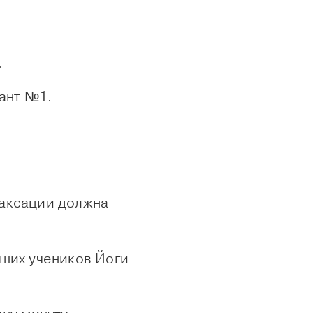
.
иант №1.
лаксации должна
йших учеников Йоги