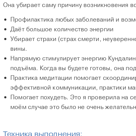
Она убирает саму причину возникновения в
Профилактика
любых заболеваний
и возм
Даёт большое количество
энергии
Убирает
страхи
(страх смерти, неуверенн
вины
.
Напрямую стимулирует энергию
Кундали
подъёма. Когда вы будете готовы, она по
Практика медитации помогает скоординир
эффективной
коммуникации
, практики
ма
Помогает
похудеть
. Это я проверила на с
моём случае это было не очень желательн
Техника выполнения: