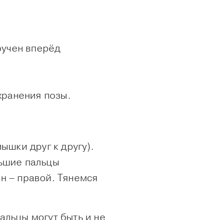
ручен вперёд
хранения позы.
ышки друг к другу).
льшие пальцы
н – правой. Тянемся
альцы могут быть и не