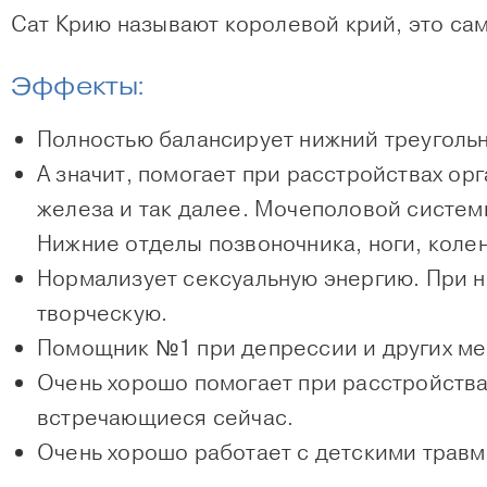
Сат Крию называют королевой крий, это сам
Эффекты:
Полностью балансирует нижний треугольн
А значит, помогает при расстройствах
орг
железа и так далее.
Мочеполовой систем
Нижние отделы
позвоночника, ноги, коле
Нормализует
сексуальную энергию
. При 
творческую.
Помощник №1 при
депрессии
и других
ме
Очень хорошо помогает при расстройства
встречающиеся сейчас.
Очень хорошо работает с
детскими трав