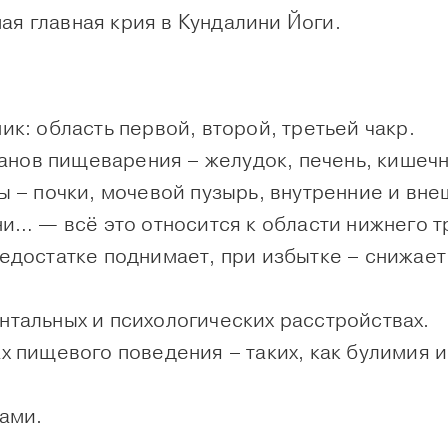
ая главная крия в Кундалини Йоги.
ик: область
первой, второй, третьей
чакр.
анов пищеварения
– желудок, печень, кишеч
ы
– почки, мочевой пузырь, внутренние и вн
ни
… — всё это относится к области нижнего т
недостатке поднимает, при избытке – снижае
нтальных
и
психологических
расстройствах.
х пищевого поведения – таких, как
булимия
мами
.