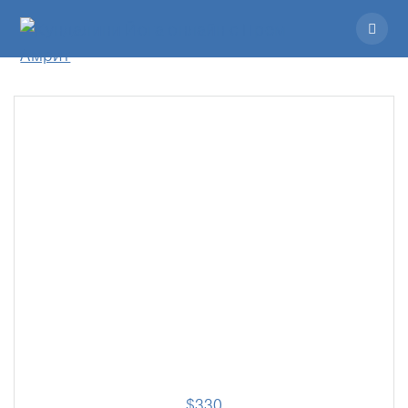
$
330