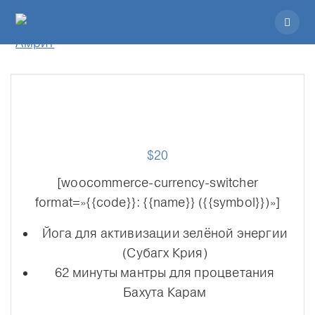
$
20
[woocommerce-currency-switcher
format=»{{code}}: {{name}} ({{symbol}})»]
Йога для активизации зелёной энергии
(Субагх Крия)
62 минуты мантры для процветания
Бахута Карам