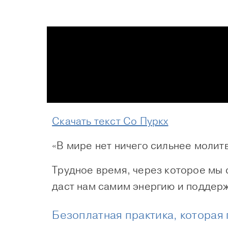
Cкачать текст Со Пуркх
«В мире нет ничего сильнее моли
Трудное время, через которое мы 
даст нам самим энергию и поддер
Безоплатная практика, которая