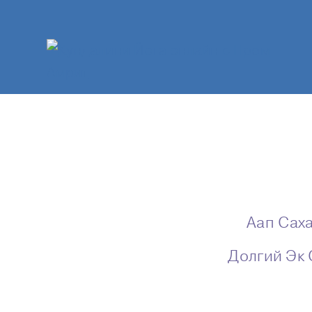
Аап Саха
Долгий Эк 