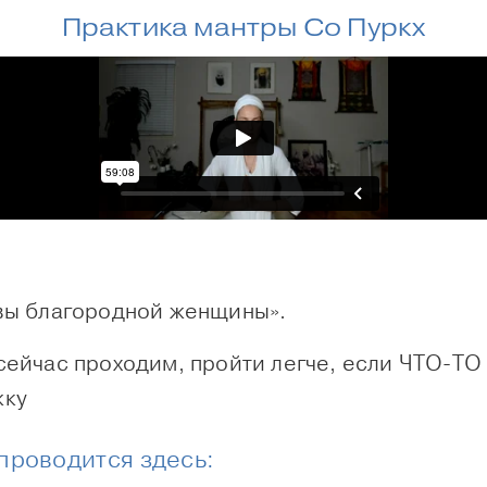
Практика мантры Со Пуркх
твы благородной женщины».
сейчас проходим, пройти легче, если ЧТО-Т
жку
 проводится здесь: