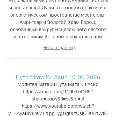
Это сакральный опыт пробуждения чистоты
и силы вашей Души с помощью практики в
энергетическом пространстве мест силы.
Амритсар и Золотой Храм Город,
основанный вокруг исцеляющего святого
озера великим йогином и покровителем…
Читать далее
Пута Мата Ки Асис 10.05.2026
Молитва матери Пута Мата Ки Асис
https://vimeo.com/1190974168?
share=copy&fl=sv&fe=ci
https://www.youtube.com/watch?
v=HAyaMVkreME&pp=ygUg0LfQstGD0LrQvtC