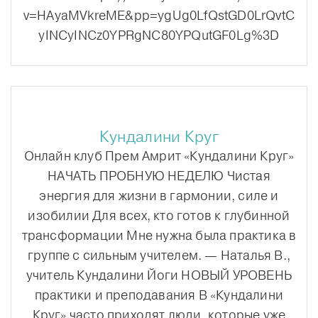
v=HAyaMVkreME&pp=ygUg0LfQstGD0LrQvtC
yINCyINCz0YPRgNC80YPQutGF0Lg%3D
Кундалини Круг
Онлайн клуб Прем Амрит «Кундалини Круг»
НАЧАТЬ ПРОБНУЮ НЕДЕЛЮ Чистая
энергия для жизни в гармонии, силе и
изобилии Для всех, кто готов к глубинной
трансформации Мне нужна была практика в
группе с сильным учителем. — Наталья В.,
учитель Кундалини Йоги НОВЫЙ УРОВЕНЬ
практики и преподавания В «Кундалини
Круг» часто приходят люди, которые уже