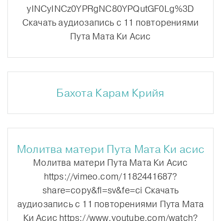
yINCyINCz0YPRgNC80YPQutGF0Lg%3D
Скачать аудиозапись с 11 повторениями
Пута Мата Ки Асис
Бахота Карам Крийя
Молитва матери Пута Мата Ки асис
Молитва матери Пута Мата Ки Асис
https://vimeo.com/1182441687?
share=copy&fl=sv&fe=ci Скачать
аудиозапись с 11 повторениями Пута Мата
Ки Асис https://www.youtube.com/watch?